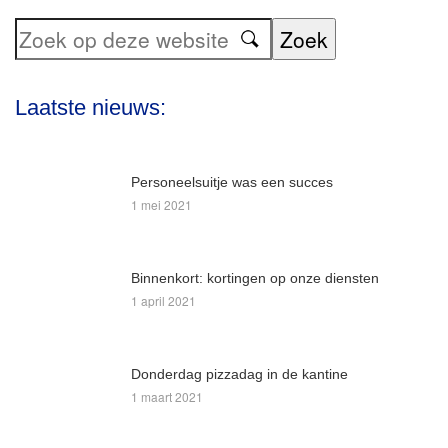
Zoek
op
deze
Laatste nieuws:
website
Personeelsuitje was een succes
1 mei 2021
Binnenkort: kortingen op onze diensten
1 april 2021
Donderdag pizzadag in de kantine
1 maart 2021