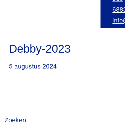
688342
info@r
Debby-2023
5 augustus 2024
Zoeken: