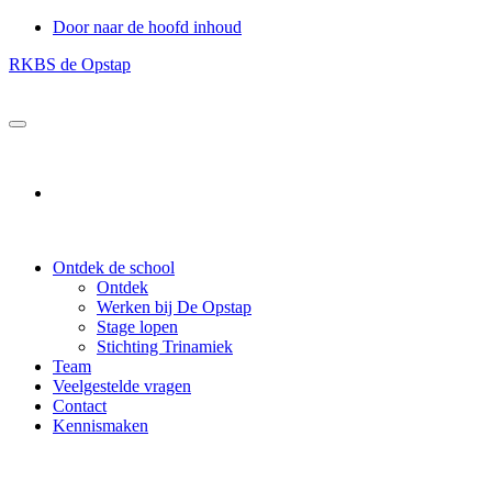
Door naar de hoofd inhoud
RKBS de Opstap
Header
Rechts
Ontdek de school
Ontdek
Werken bij De Opstap
Stage lopen
Stichting Trinamiek
Team
Veelgestelde vragen
Contact
Kennismaken