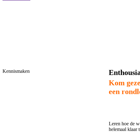
Enthousi
Kennismaken
Kom geze
een rondl
Leren hoe de we
helemaal klaar t