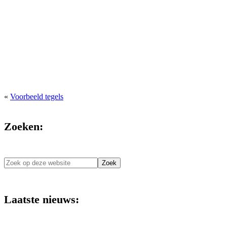
«
Voorbeeld tegels
Zoeken:
Zoek
op
deze
website
Laatste nieuws: