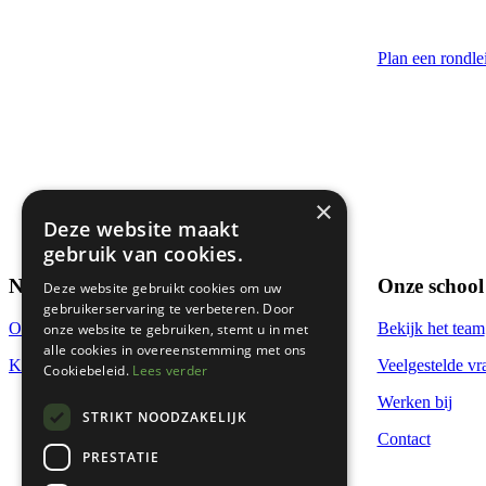
Plan een rondle
×
Deze website maakt
gebruik van cookies.
Nieuwe ouders
Onze school
Deze website gebruikt cookies om uw
gebruikerservaring te verbeteren. Door
Ontdek onze school
Bekijk het team
onze website te gebruiken, stemt u in met
alle cookies in overeenstemming met ons
Kennismaken
Veelgestelde vr
Cookiebeleid.
Lees verder
Werken bij
STRIKT NOODZAKELIJK
Contact
PRESTATIE