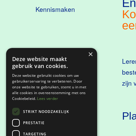
En
Kennismaken
Ko
ee
×
Deze website maakt
Lere
gebruik van cookies.
best
Deze website gebruikt cookies om uw
zijn
gebruikerservaring te verbeteren. Door
onze website te gebruiken, stemt u in met
alle cookies in overeenstemming met ons
Cookiebeleid.
Lees verder
STRIKT NOODZAKELIJK
Pl
PRESTATIE
TARGETING