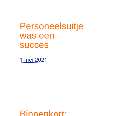
Personeelsuitje
was een
succes
1 mei 2021
Binnenkort: