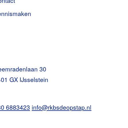
ontact
ennismaken
eemradenlaan 30
01 GX IJsselstein
30 6883423
info@rkbsdeopstap.nl