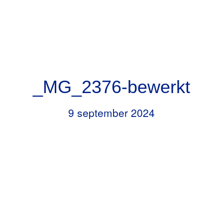
Door
Header
naar
RKBS de Opstap
Rechts
de
hoofd
inhoud
_MG_2376-bewerkt
9 september 2024