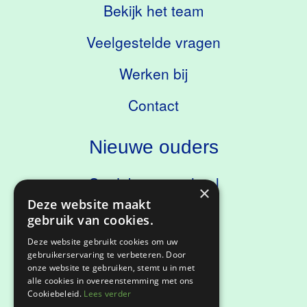
Bekijk het team
Veelgestelde vragen
Werken bij
Contact
Nieuwe ouders
Ontdek onze school
×
Deze website maakt
Kennismaken
gebruik van cookies.
Deze website gebruikt cookies om uw
gebruikerservaring te verbeteren. Door
onze website te gebruiken, stemt u in met
Privacyverklaring
alle cookies in overeenstemming met ons
Cookiebeleid.
Lees verder