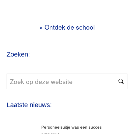
«
Ontdek de school
Zoeken:
Zoek
op
deze
Laatste nieuws:
website
Personeelsuitje was een succes
1 mei 2021