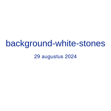
Door
Header
naar
RKBS de Opstap
Rechts
de
hoofd
inhoud
background-white-stones
29 augustus 2024