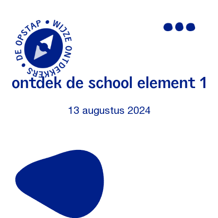
Door
Header
naar
RKBS de Opstap
Rechts
de
hoofd
inhoud
ontdek de school element 1
13 augustus 2024