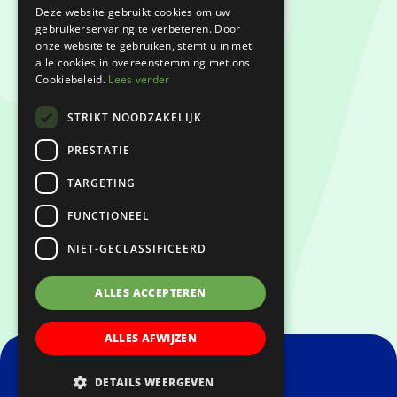
Deze website gebruikt cookies om uw
gebruikerservaring te verbeteren. Door
Privacyverklaring
onze website te gebruiken, stemt u in met
alle cookies in overeenstemming met ons
Cookiebeleid.
Lees verder
Klachtenregeling
STRIKT NOODZAKELIJK
Keurmerken
PRESTATIE
TARGETING
FUNCTIONEEL
NIET-GECLASSIFICEERD
ALLES ACCEPTEREN
ALLES AFWIJZEN
DETAILS WEERGEVEN