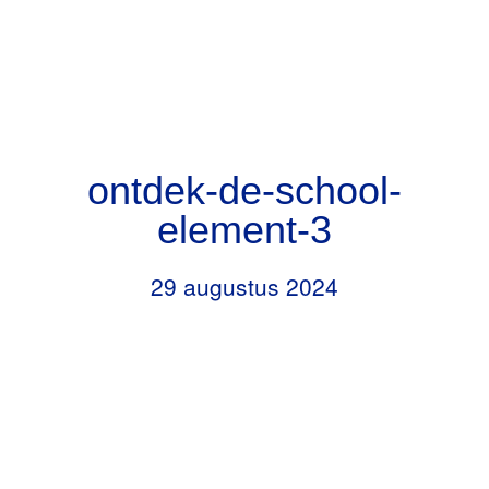
Door
Header
naar
RKBS de Opstap
Rechts
de
hoofd
inhoud
ontdek-de-school-
element-3
29 augustus 2024