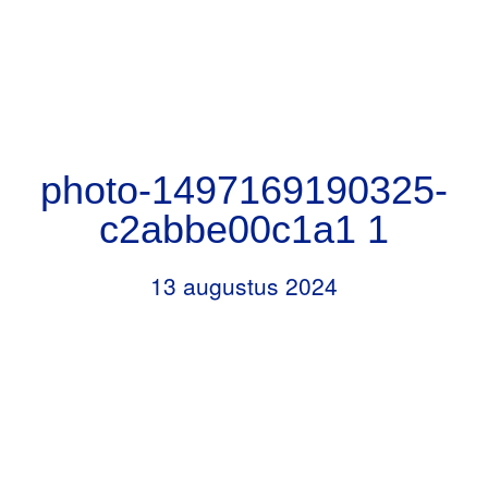
Door
Header
naar
RKBS de Opstap
Rechts
de
hoofd
inhoud
photo-1497169190325-
c2abbe00c1a1 1
13 augustus 2024