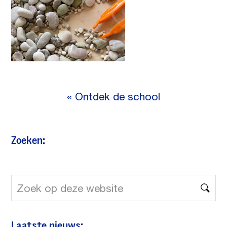
«
Ontdek de school
Zoeken:
Zoek
op
deze
Laatste nieuws: