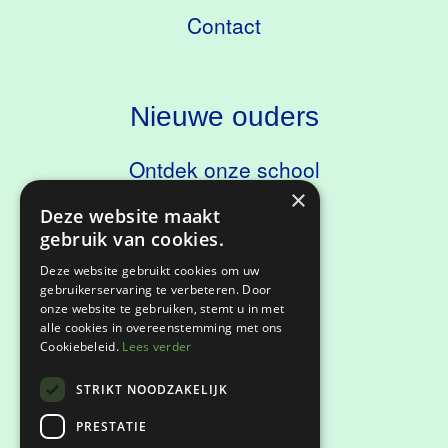
Contact
Nieuwe ouders
Ontdek onze school
×
Kennismaken
Deze website maakt
gebruik van cookies.
Deze website gebruikt cookies om uw
gebruikerservaring te verbeteren. Door
Privacyverklaring
onze website te gebruiken, stemt u in met
alle cookies in overeenstemming met ons
Cookiebeleid.
Lees verder
Klachtenregeling
STRIKT NOODZAKELIJK
Keurmerken
PRESTATIE