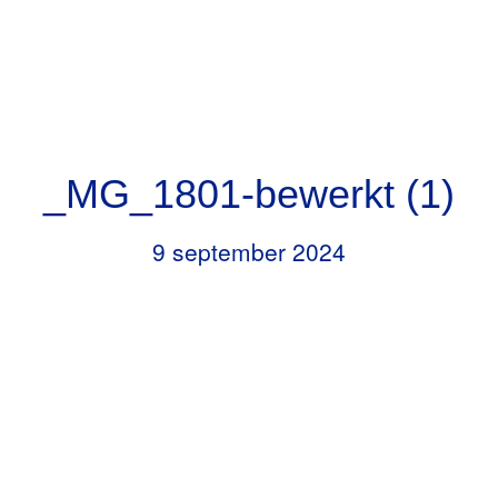
Door
Header
naar
RKBS de Opstap
Rechts
de
hoofd
inhoud
_MG_1801-bewerkt (1)
9 september 2024