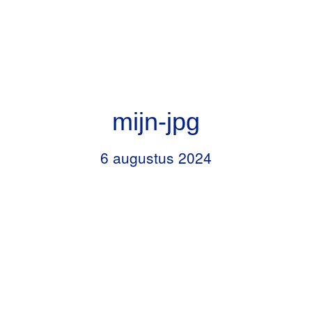
Door
Header
naar
RKBS de Opstap
Rechts
de
hoofd
inhoud
mijn-jpg
6 augustus 2024