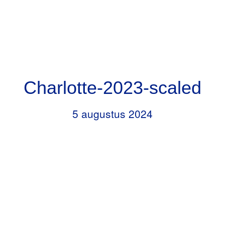
Door
Header
naar
RKBS de Opstap
Rechts
de
hoofd
inhoud
Charlotte-2023-scaled
5 augustus 2024