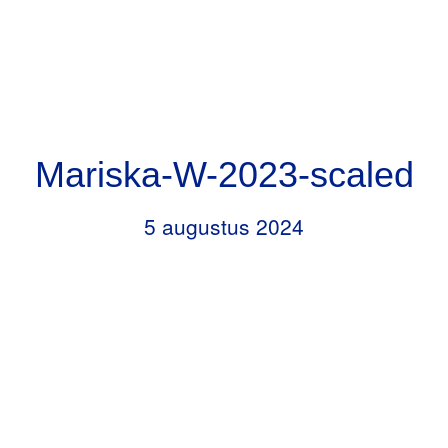
Door
Header
naar
RKBS de Opstap
Rechts
de
hoofd
inhoud
Mariska-W-2023-scaled
5 augustus 2024