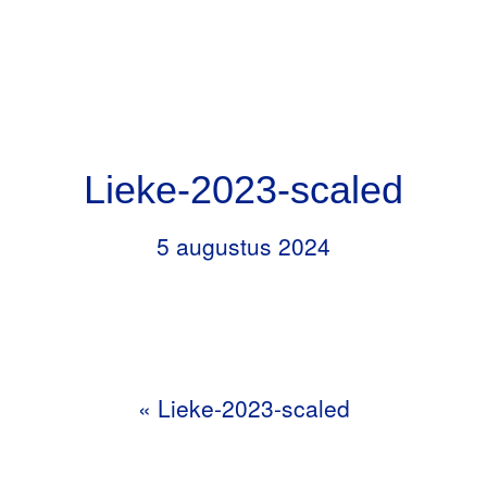
Door
Header
naar
RKBS de Opstap
Rechts
de
hoofd
inhoud
Lieke-2023-scaled
5 augustus 2024
«
Lieke-2023-scaled