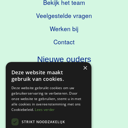
Bekijk het team
Veelgestelde vragen
Werken bij
Contact
Nieuwe ouders
×
Deze website maakt
Ontdek onze school
gebruik van cookies.
Kennismaken
Deze website gebruikt cookies om uw
gebruikerservaring te verbeteren. Door
onze website te gebruiken, stemt u in met
alle cookies in overeenstemming met ons
Cookiebeleid.
Lees verder
Privacyverklaring
STRIKT NOODZAKELIJK
Klachtenregeling