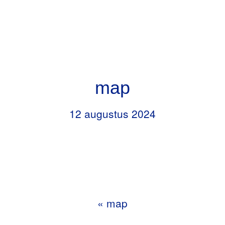
Door
Header
naar
RKBS de Opstap
Rechts
de
hoofd
inhoud
map
12 augustus 2024
«
map