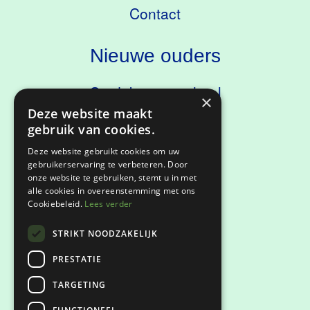
Contact
Nieuwe ouders
Ontdek onze school
×
Deze website maakt
Kennismaken
gebruik van cookies.
Deze website gebruikt cookies om uw
gebruikerservaring te verbeteren. Door
onze website te gebruiken, stemt u in met
Privacyverklaring
alle cookies in overeenstemming met ons
Cookiebeleid.
Lees verder
Klachtenregeling
STRIKT NOODZAKELIJK
Keurmerken
PRESTATIE
TARGETING