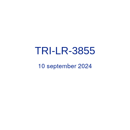
Door
Header
naar
RKBS de Opstap
Rechts
de
hoofd
inhoud
TRI-LR-3855
10 september 2024