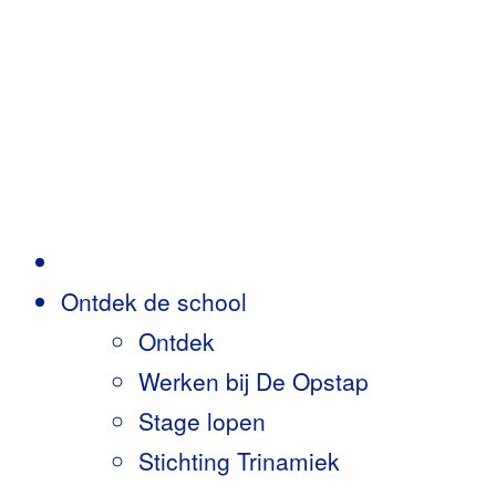
Door
Header
naar
Rechts
RKBS
de
de
hoofd
inhoud
Opstap
Ontdek de school
Ontdek
Werken bij De Opstap
Stage lopen
Stichting Trinamiek