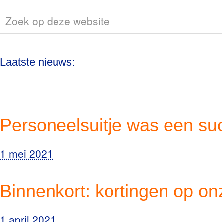
Zoek
op
deze
Laatste nieuws:
website
Personeelsuitje was een su
1 mei 2021
Binnenkort: kortingen op on
1 april 2021